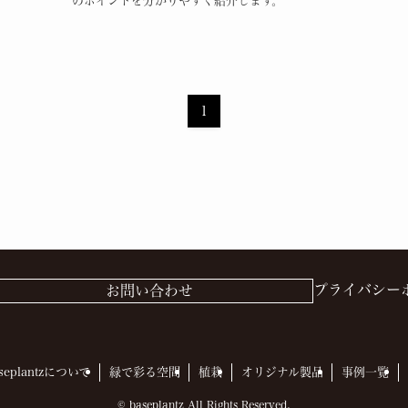
のポイントを分かりやすく紹介します。
1
プライバシー
お問い合わせ
seplantzについて
緑で彩る空間
植栽
オリジナル製品
事例一覧
©
baseplantz All Rights Reserved.