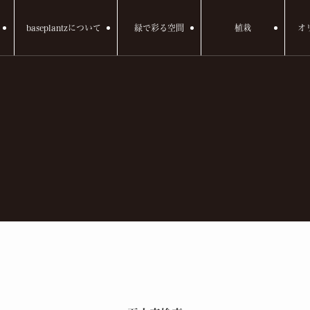
baseplantzについて
緑で彩る空間
植栽
オ