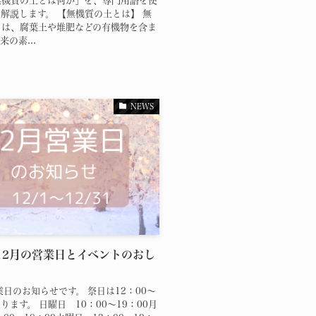
無機質の土とは何か」を、専門用語を使
解説します。 【無機質の土とは】 無
とは、腐葉土や堆肥などの有機物を含ま
の素...
NEWS
年12月の営業日とイベントのおし
業日のお知らせです。 祭日は12：00～
ります。 日曜日 10：00～19：00月