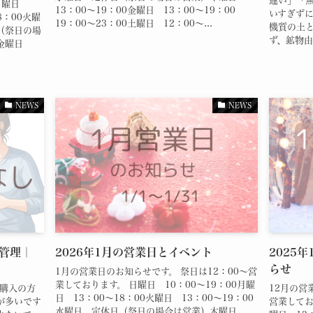
違い」「
 日曜日
13：00～19：00金曜日 13：00～19：00
いすぎずに
8：00火曜
19：00～23：00土曜日 12：00～...
機質の土
日（祭日の場
ず、鉱物由来
0金曜日
NEWS
NEWS
管理｜
2026年1月の営業日とイベント
2025
らせ
1月の営業日のお知らせです。 祭日は12：00～営
業しております。 日曜日 10：00～19：00月曜
ご購入の方
12月の営
日 13：00～18：00火曜日 13：00～19：00
が多いです
営業してお
水曜日 定休日（祭日の場合は営業）木曜日