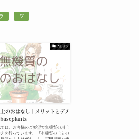
NEWS
の土のおはなし｜メリットとデメ
aseplantz
lantzでは、お客様のご要望で無機質の用土
えを行っています。 「有機質の土との