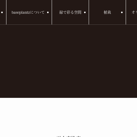
baseplantzについて
緑で彩る空間
植栽
オ