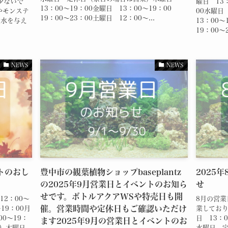
少ないで
曜日 13：
13：00～19：00金曜日 13：00～19：00
やモンステ
00水曜
19：00～23：00土曜日 12：00～...
お水を与え
13：00～
19：00～
NEWS
NEWS
ントのおし
豊中市の観葉植物ショップbaseplantz
2025
の2025年9月営業日とイベントのお知ら
せ
せです。ボトルアクアWSや特売日も開
12：00～
8月の営業
催。営業時間や定休日もご確認いただけ
19：00月
業しており
00～19：
日 13：0
ます2025年9月の営業日とイベントのお
業）木曜日
水曜日 