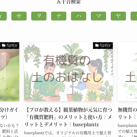
五十音検索
NEWS
NEWS
分けガイ
【プロが教える】観葉植物が元気に育つ
無機質
ンツ）
「有機質肥料」のメリットと使い方｜メ
リット｜b
リットとデメリット｜baseplantz
ゃないかも？
basep
、肥料と活
での植え替
baseplantzでは、オリジナルの有機用土で植え替