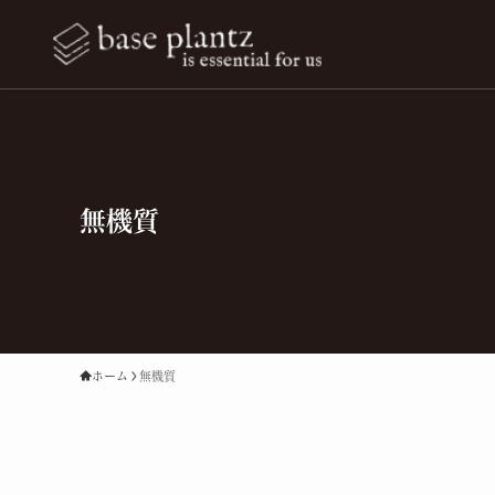
無機質
ホーム
無機質