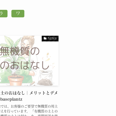
NEWS
の土のおはなし｜メリットとデメ
aseplantz
lantzでは、お客様のご要望で無機質の用土
えを行っています。 「有機質の土との