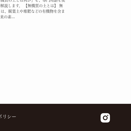
無機質の土とは何か」を、専門用語を使
解説します。 【無機質の土とは】 無
とは、腐葉土や堆肥などの有機物を含ま
の素...
ポリシー