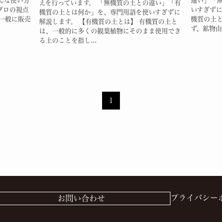
んな使い分
違い」「
えを行っています。 「無機質の土との違い」「有
プロの視点
いすぎずに
機質の土とは何か」を、専門用語を使いすぎずに
一般に販売
機質の土
解説します。 【有機質の土とは】 有機質の土と
ず、鉱物由来
は、一般的に多くの観葉植物にそのまま使用でき
る土のことを指し...
1
プライバシー
お問い合わせ