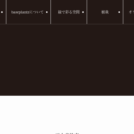
baseplantzについて
緑で彩る空間
植栽
オ